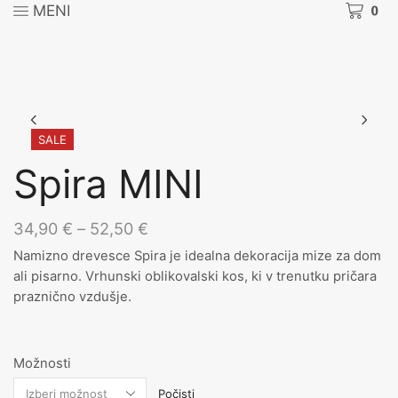
MENI
0
SALE
Spira MINI
Cenovni
34,90
€
–
52,50
€
razpon:
Namizno drevesce Spira je idealna dekoracija mize za dom
od
ali pisarno. Vrhunski oblikovalski kos, ki v trenutku pričara
34,90 €
praznično vzdušje.
do
52,50 €
Možnosti
Počisti