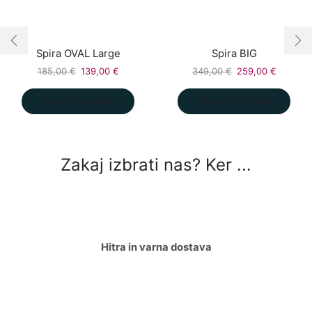
Spira OVAL Large
Spira BIG
Izvirna
Trenutna
Izvirna
Trenutn
185,00
€
139,00
€
349,00
€
259,00
€
cena
cena
cena
cena
je
je:
je
je:
DODAJ V KOŠARICO
DODAJ V KOŠARICO
bila:
139,00 €.
bila:
259,00 
185,00 €.
349,00 €.
Zakaj izbrati nas? Ker ...
Hitra in varna dostava