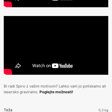
Bi radi Spiro z vašim motivom? Lahko vam jo potiskamo ali
lasersko graviramo.
Poglejte možnosti!
Teža
0,3 kg