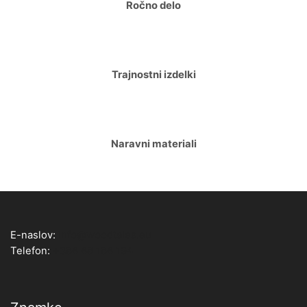
Ročno delo
Trajnostni izdelki
Naravni materiali
E-naslov:
info@woodtales.eu
Telefon:
+386 68 186 194